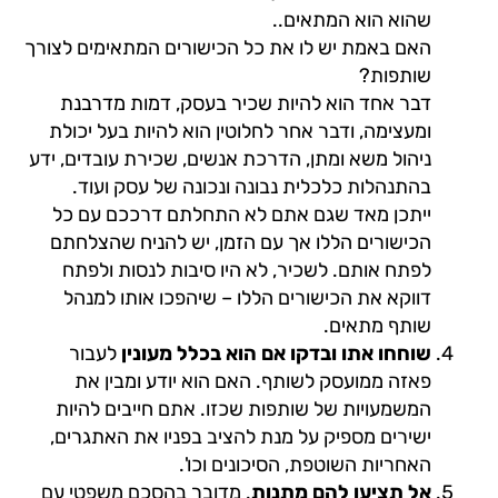
שהוא הוא המתאים..
האם באמת יש לו את כל הכישורים המתאימים לצורך
שותפות?
דבר אחד הוא להיות שכיר בעסק, דמות מדרבנת
ומעצימה, ודבר אחר לחלוטין הוא להיות בעל יכולת
ניהול משא ומתן, הדרכת אנשים, שכירת עובדים, ידע
בהתנהלות כלכלית נבונה ונכונה של עסק ועוד.
ייתכן מאד שגם אתם לא התחלתם דרככם עם כל
הכישורים הללו אך עם הזמן, יש להניח שהצלחתם
לפתח אותם. לשכיר, לא היו סיבות לנסות ולפתח
דווקא את הכישורים הללו – שיהפכו אותו למנהל
שותף מתאים.
שוחחו אתו ובדקו אם הוא בכלל מעונין
לעבור
פאזה ממועסק לשותף. האם הוא יודע ומבין את
המשמעויות של שותפות שכזו. אתם חייבים להיות
ישירים מספיק על מנת להציב בפניו את האתגרים,
האחריות השוטפת, הסיכונים וכו'.
אל תציעו להם מתנות
. מדובר בהסכם משפטי עם