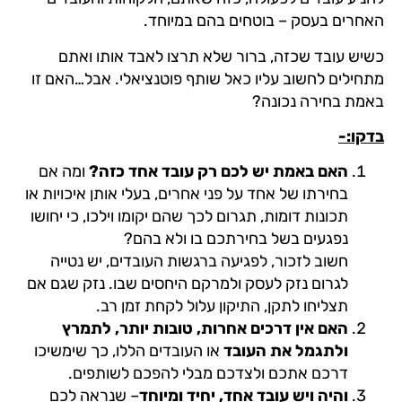
האחרים בעסק – בוטחים בהם במיוחד.
כשיש עובד שכזה, ברור שלא תרצו לאבד אותו ואתם
מתחילים לחשוב עליו כאל שותף פוטנציאלי. אבל…האם זו
באמת בחירה נכונה?
בדקו:-
האם באמת יש לכם רק עובד אחד כזה?
ומה אם
בחירתו של אחד על פני אחרים, בעלי אותן איכויות או
תכונות דומות, תגרום לכך שהם יקומו וילכו, כי יחושו
נפגעים בשל בחירתכם בו ולא בהם?
חשוב לזכור, לפגיעה ברגשות העובדים, יש נטייה
לגרום נזק לעסק ולמרקם היחסים שבו. נזק שגם אם
תצליחו לתקן, התיקון עלול לקחת זמן רב.
האם אין דרכים אחרות, טובות יותר, לתמרץ
ולתגמל את העובד
או העובדים הללו, כך שימשיכו
דרכם אתכם ולצדכם מבלי להפכם לשותפים.
והיה ויש עובד אחד, יחיד ומיוחד
– שנראה לכם