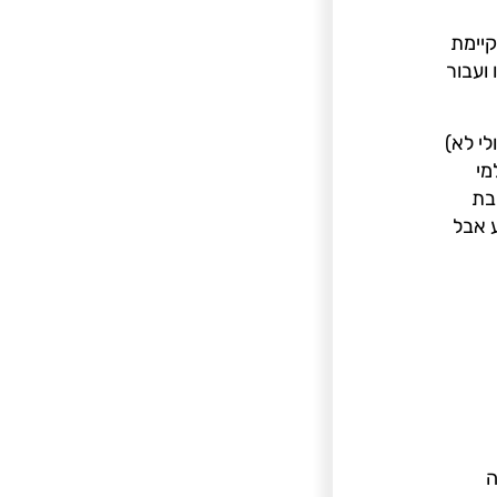
קיימת
ועבור
י לא)
מי
בת
ע אבל
ה