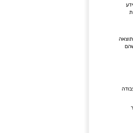
דע
ת
תוצאה
שהם
בודה