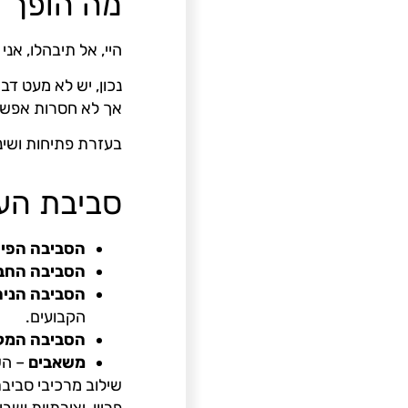
מה הופך ס
היי, אל תיבהלו, אנ
נכון, יש לא מעט דב
אך לא חסרות אפשרו
בעזרת פתיחות ושינו
סביבת הע
הסביבה הפי
הסביבה החב
הסביבה הניה
הקבועים.
הסביבה המק
משאבים
– הש
שילוב מרכיבי סביבת
פריון, יצירתיות וש