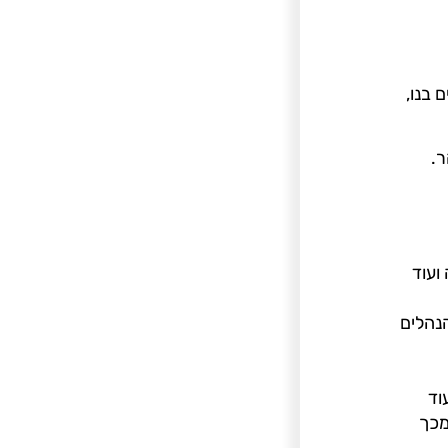
 בנו,
ר.
ועוד
נהלים
וד
מכך