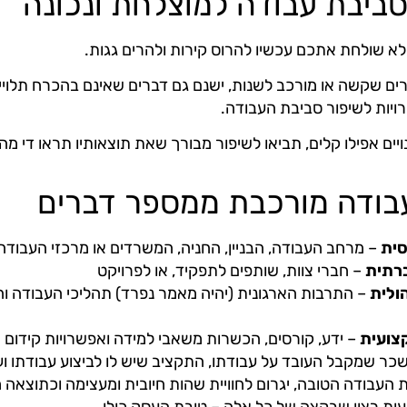
ביבת עבודה למוצלחת ונכונה
י לא שולחת אתכם עכשיו להרוס קירות ולהרים גגות.
רים שקשה או מורכב לשנות, ישנם גם דברים שאינם בהכרח תלויים
יות לשיפור סביבת העבודה.
יים אפילו קלים, תביאו לשיפור מבורך שאת תוצאותיו תראו די מה
בודה מורכבת ממספר דברים
סית
– מרחב העבודה, הבניין, החניה, המשרדים או מרכזי העבודה 
רתית
– חברי צוות, שותפים לתפקיד, או לפרויקט
ולית
– התרבות הארגונית (יהיה מאמר נפרד) תהליכי העבודה וה
צועית
– ידע, קורסים, הכשרות משאבי למידה ואפשרויות קידום
כר שמקבל העובד על עבודתו, התקציב שיש לו לביצוע עבודתו וע
 העבודה הטובה, יגרום לחוויית שהות חיובית ומעצימה וכתוצאה 
ביעות רצון שבקצה של כל אלה – טובת העסק כולו.