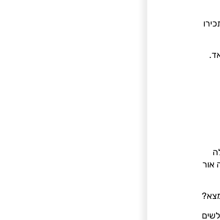
ירו
ד.
ה
 אור
מצא?
לשים