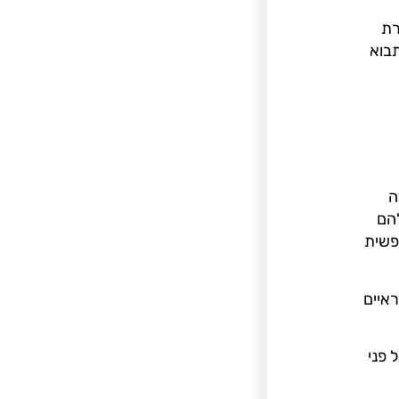
רת
תבוא
ה
להם
פשית
ראיים
 פני